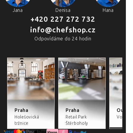
Jana
Denisa
Hana
+420 227 272 732
info@chefshop.cz
Odpovídáme do 24 hodin
4 PRODEJNY A ŠKOLA VAŘENÍ
Praha
Praha
Outlet
Holešovická
Retail Park
Volta Re
tržnice
Štěrboholy