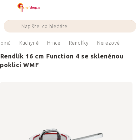
Přejít
na
obsah
Domů
Kuchyně
Hrnce
Rendlíky
Nerezové
Rendlík 16 cm Function 4 se skleněnou
poklicí WMF