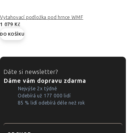
Vytahovací podložka pod hrnce WMF
1 079 Kč
DO KOŠÍKU
ZÁPATÍ
Dáte si newsletter?
Dáme vám dopravu zdarma
Nejvýše 2x týdně
Odebírá už 177 000 lidí
85 % lidí odebírá déle než rok