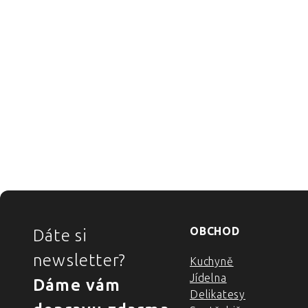
ZÁPATÍ
OBCHOD
Dáte si
newsletter?
Kuchyně
Jídelna
Dáme vám
Delikatesy