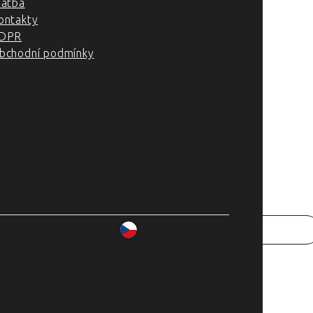
latba
ontakty
DPR
bchodní podmínky
007–2025 Chefshop.cz
www.chefshop.cz