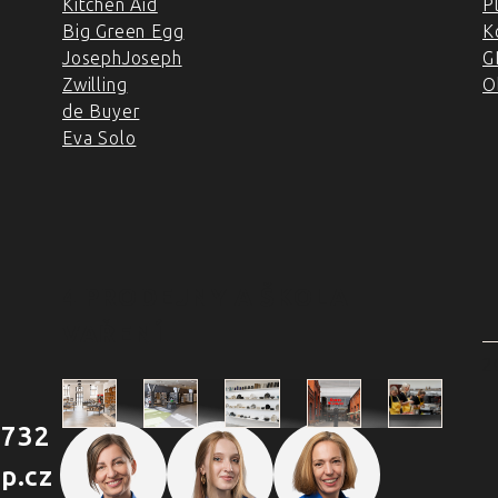
Kitchen Aid
P
Big Green Egg
K
JosephJoseph
G
Zwilling
O
de Buyer
Eva Solo
4 PRODEJNY A ŠKOLA
VAŘENÍ
2
 732
Škola
p.cz
Praha
Praha
Outlet
Brno
vaření