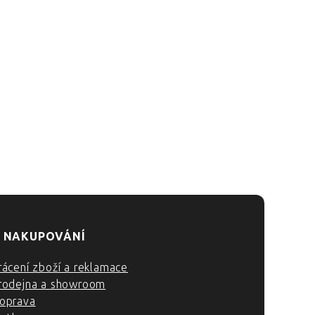
 NAKUPOVÁNÍ
rácení zboží a reklamace
rodejna a showroom
oprava