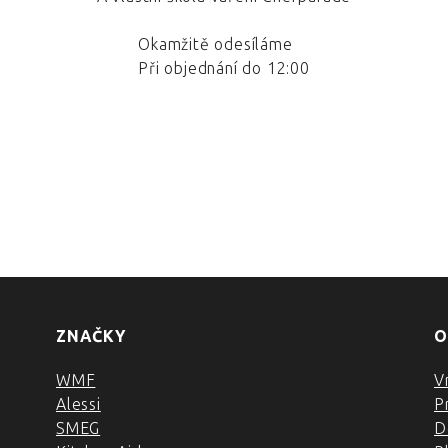
Okamžitě odesíláme
Při objednání do 12:00
ZNAČKY
O
WMF
V
Alessi
P
SMEG
D