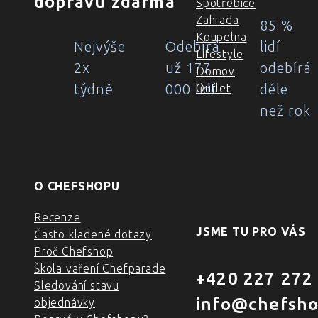
dopravu zdarma
Spotřebiče
Zahrada
85 %
Koupelna
Nejvýše
Odebírá
lidí
Lifestyle
2x
už 177
odebírá
Domov
týdně
000 lidí
déle
Outlet
než rok
O CHEFSHOPU
Recenze
JSME TU PRO VÁS
Často kladené dotazy
Proč Chefshop
Škola vaření Chefparade
+420 227 272
Sledování stavu
info@chefsho
objednávky