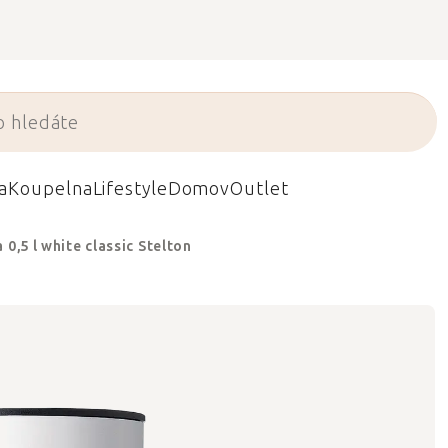
a
Koupelna
Lifestyle
Domov
Outlet
0,5 l white classic Stelton