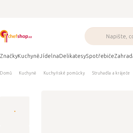
Přejít
na
obsah
Značky
Kuchyně
Jídelna
Delikatesy
Spotřebiče
Zahrad
Domů
Kuchyně
Kuchyňské pomůcky
Struhadla a kráječe