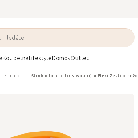
a
Koupelna
Lifestyle
Domov
Outlet
Struhadla
Struhadlo na citrusovou kůru Flexi Zesti oranž