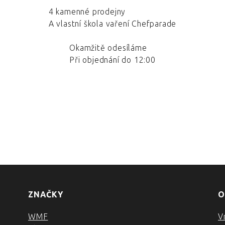
4 kamenné prodejny
A vlastní škola vaření Chefparade
Okamžitě odesíláme
Při objednání do 12:00
ZNAČKY
O
WMF
V