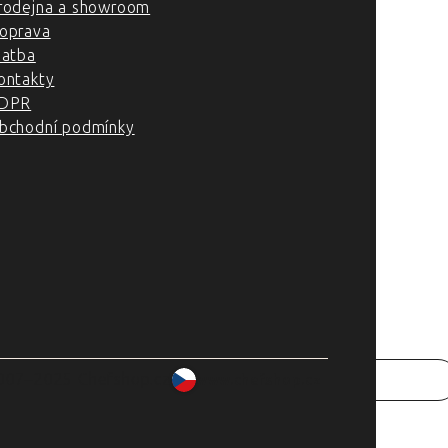
rodejna a showroom
oprava
latba
ontakty
DPR
bchodní podmínky
007–2025 Chefshop.cz
www.chefshop.cz