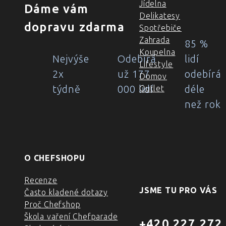
Jídelna
Dáme vám
Delikatesy
dopravu zdarma
Spotřebiče
Zahrada
85 %
Koupelna
Nejvýše
Odebírá
lidí
Lifestyle
2x
už 177
odebírá
Domov
týdně
000 lidí
déle
Outlet
než rok
O CHEFSHOPU
Recenze
JSME TU PRO VÁS
Často kladené dotazy
Proč Chefshop
Škola vaření Chefparade
+420 227 272