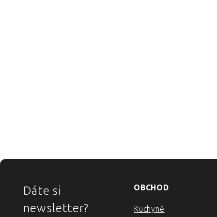
ZÁPATÍ
OBCHOD
Dáte si
newsletter?
Kuchyně