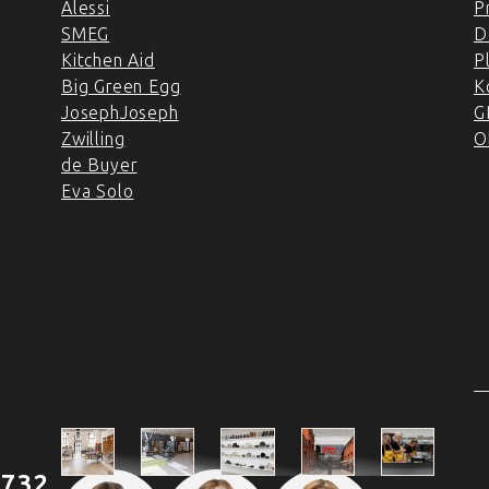
Alessi
P
SMEG
D
Kitchen Aid
P
Big Green Egg
K
JosephJoseph
G
Zwilling
O
de Buyer
Eva Solo
4 PRODEJNY A ŠKOLA
VAŘENÍ
2
 732