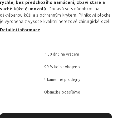
rychle, bez předchozího namáčení, zbaví staré a
suché kůže či mozolů
. Dodává se s nádobkou na
oškrábanou kůži a s ochranným krytem. Pilníková plocha
je vyrobena z vysoce kvalitní nerezové chirurgické oceli.
Detailní informace
100 dnů na vrácení
99 % lidí spokojeno
4 kamenné prodejny
Okamžitě odesíláme
ZÁPATÍ