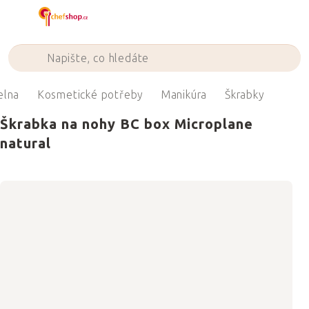
Přejít
na
obsah
elna
Kosmetické potřeby
Manikúra
Škrabky
Škrabka na nohy BC box Microplane
natural