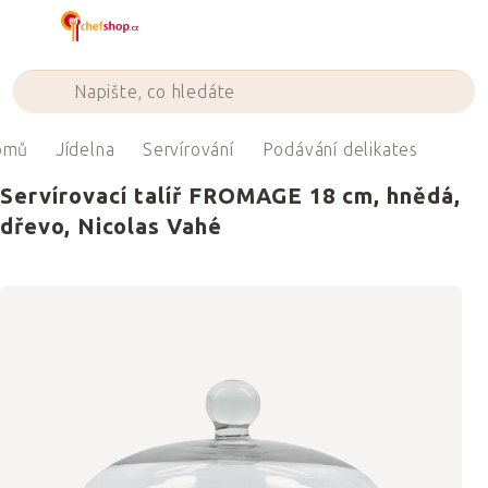
Přejít
na
obsah
omů
Jídelna
Servírování
Podávání delikates
Servírovací talíř FROMAGE 18 cm, hnědá,
dřevo, Nicolas Vahé