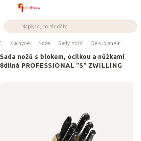
Přejít
na
obsah
ů
Kuchyně
Nože
Sady nožů
Se stojanem
Sada nožů s blokem, ocílkou a nůžkami
8dílná PROFESSIONAL "S" ZWILLING