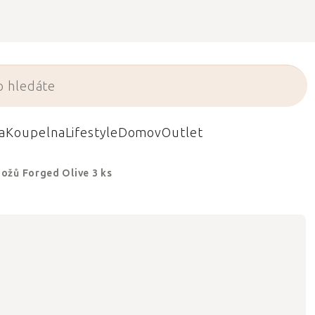
a
Koupelna
Lifestyle
Domov
Outlet
ožů Forged Olive 3 ks