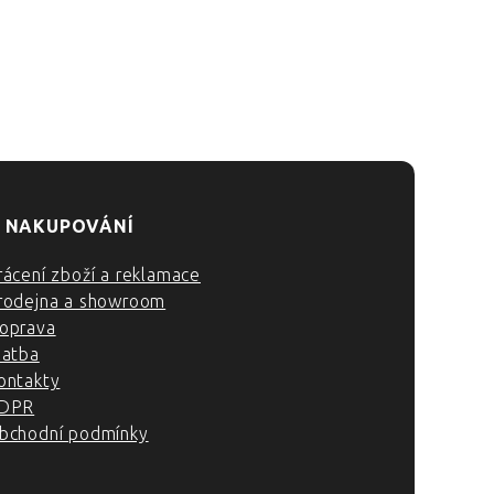
 NAKUPOVÁNÍ
rácení zboží a reklamace
rodejna a showroom
oprava
latba
ontakty
DPR
bchodní podmínky