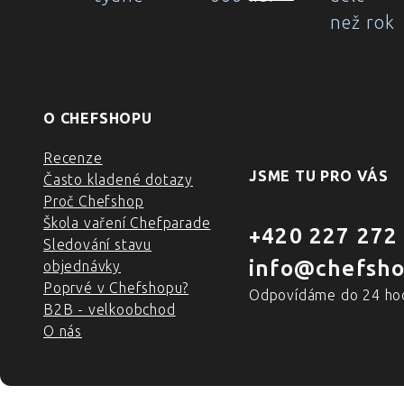
než rok
O CHEFSHOPU
Recenze
JSME TU PRO VÁS
Často kladené dotazy
Proč Chefshop
Škola vaření Chefparade
+420 227 272
Sledování stavu
info@chefsho
objednávky
Poprvé v Chefshopu?
Odpovídáme do 24 ho
B2B - velkoobchod
O nás