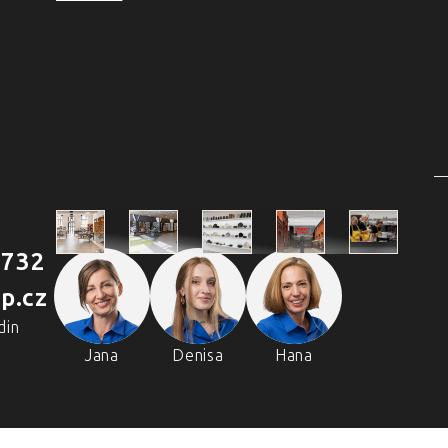
4 PRODEJNY A ŠKOLA
VAŘENÍ
2
 732
Škola
p.cz
Praha
Praha
Outlet
Brno
vaření
Holešovická
Retail Park
Praha
Náměstí
din
Chefpa
tržnice
Štěrboholy
Svobody
Volta
Jana
Denisa
Hana
Holešovi
Real
tržnice
Zličín