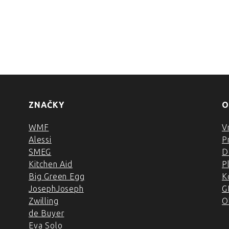
ZNAČKY
O
WMF
V
Alessi
P
SMEG
D
Kitchen Aid
P
Big Green Egg
K
JosephJoseph
G
Zwilling
O
de Buyer
Eva Solo