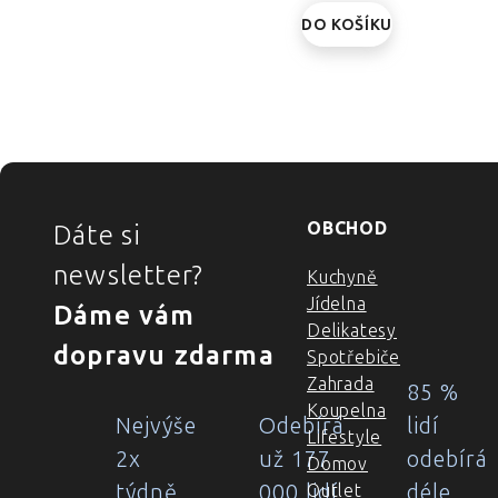
DO KOŠÍKU
ZÁPATÍ
OBCHOD
Dáte si
newsletter?
Kuchyně
Jídelna
Dáme vám
Delikatesy
dopravu zdarma
Spotřebiče
Zahrada
85 %
Koupelna
Nejvýše
Odebírá
lidí
Lifestyle
2x
už 177
odebírá
Domov
týdně
000 lidí
déle
Outlet