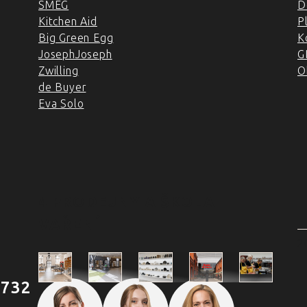
SMEG
D
Kitchen Aid
P
Big Green Egg
K
JosephJoseph
G
Zwilling
O
de Buyer
Eva Solo
4 PRODEJNY A ŠKOLA
VAŘENÍ
2
 732
Škola