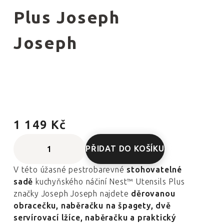
Plus Joseph
Joseph
1 149 Kč
PŘIDAT DO KOŠÍKU
V této úžasné pestrobarevné
stohovatelné
sadě
kuchyňského náčiní Nest™ Utensils Plus
značky Joseph Joseph najdete
děrovanou
obracečku, naběračku na špagety, dvě
servírovací lžíce, naběračku a praktický