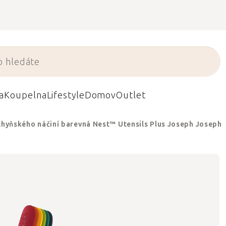
a
Koupelna
Lifestyle
Domov
Outlet
hyňského náčiní barevná Nest™ Utensils Plus Joseph Joseph