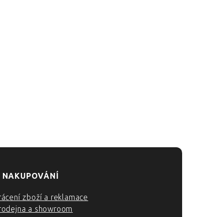
 NAKUPOVÁNÍ
rácení zboží a reklamace
rodejna a showroom