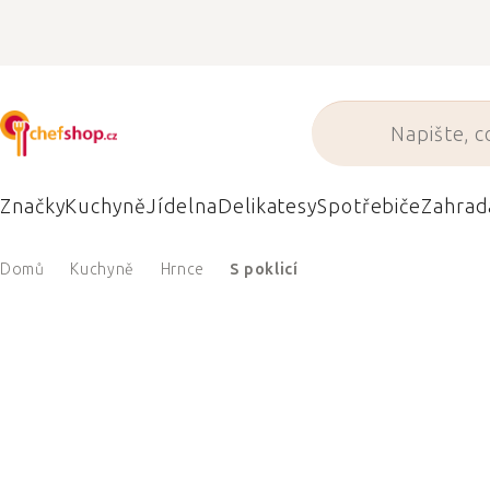
Přejít
na
obsah
Značky
Kuchyně
Jídelna
Delikatesy
Spotřebiče
Zahrad
Domů
Kuchyně
Hrnce
S poklicí