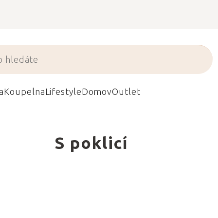
a
Koupelna
Lifestyle
Domov
Outlet
S poklicí