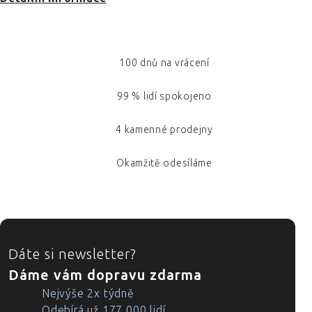
100 dnů na vrácení
99 % lidí spokojeno
4 kamenné prodejny
Okamžitě odesíláme
ZÁPATÍ
Dáte si newsletter?
Dáme vám dopravu zdarma
Nejvýše 2x týdně
Odebírá už 177 000 lidí