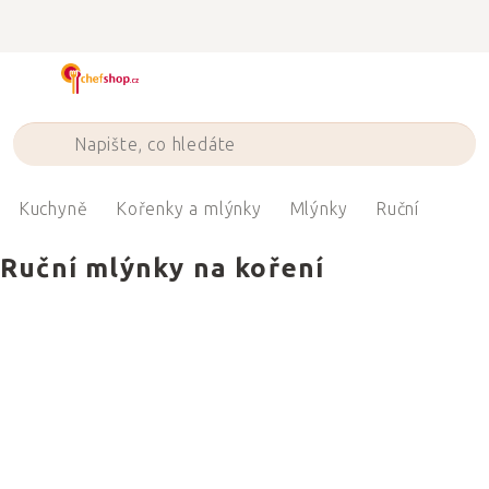
Přejít
na
obsah
Kuchyně
Kořenky a mlýnky
Mlýnky
Ruční
Ruční mlýnky na koření