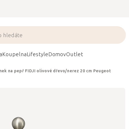
a
Koupelna
Lifestyle
Domov
Outlet
nek na pepř FIDJI olivové dřevo/nerez 20 cm Peugeot