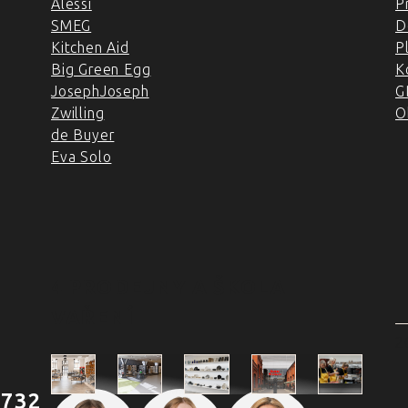
Alessi
P
SMEG
D
Kitchen Aid
P
Big Green Egg
K
JosephJoseph
G
Zwilling
O
de Buyer
Eva Solo
4 PRODEJNY A ŠKOLA
VAŘENÍ
2
 732