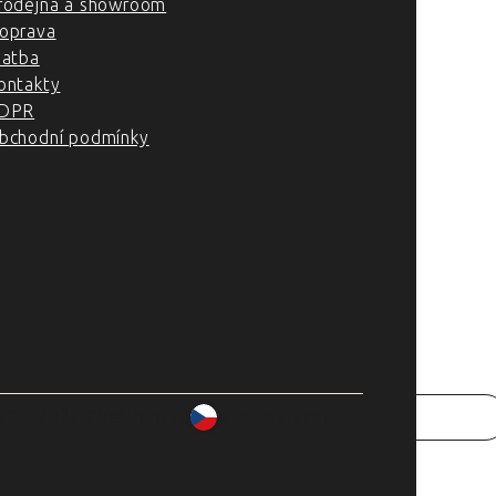
rodejna a showroom
oprava
latba
ontakty
DPR
bchodní podmínky
007–2025 Chefshop.cz
www.chefshop.cz