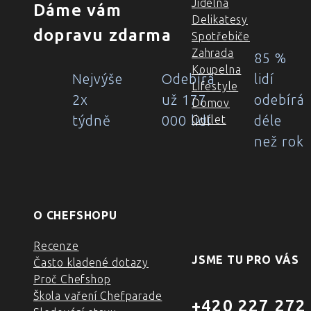
Jídelna
Dáme vám
Delikatesy
dopravu zdarma
Spotřebiče
Zahrada
85 %
Koupelna
Nejvýše
Odebírá
lidí
Lifestyle
2x
už 177
odebírá
Domov
týdně
000 lidí
déle
Outlet
než rok
O CHEFSHOPU
Recenze
JSME TU PRO VÁS
Často kladené dotazy
Proč Chefshop
Škola vaření Chefparade
+420 227 272