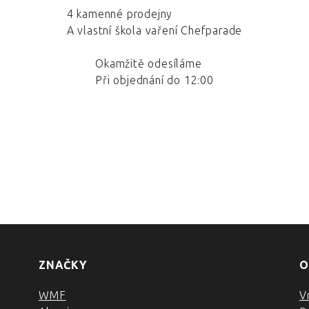
4 kamenné prodejny
A vlastní škola vaření Chefparade
Okamžitě odesíláme
Při objednání do 12:00
ZNAČKY
O
WMF
V