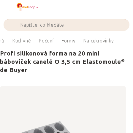
Přejít
na
obsah
mů
Kuchyně
Pečení
Formy
Na cukrovinky
Profi silikonová forma na 20 mini
báboviček canelé O 3,5 cm Elastomoule®
de Buyer