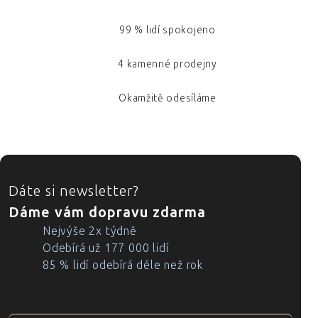
99 % lidí spokojeno
4 kamenné prodejny
Okamžitě odesíláme
ZÁPATÍ
Dáte si newsletter?
Dáme vám dopravu zdarma
Nejvýše 2x týdně
Odebírá už 177 000 lidí
85 % lidí odebírá déle než rok