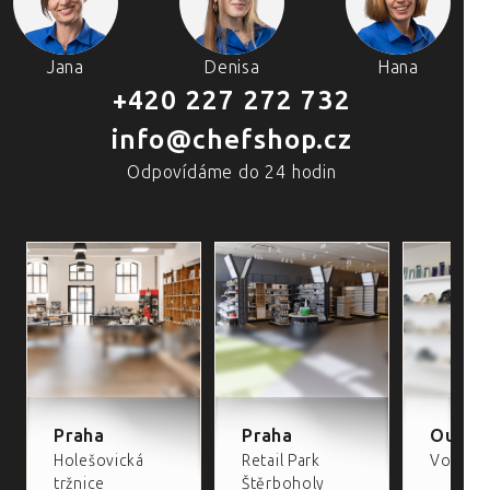
Jana
Denisa
Hana
+420 227 272 732
info@chefshop.cz
Odpovídáme do 24 hodin
4 PRODEJNY A ŠKOLA VAŘENÍ
Praha
Praha
Outlet
Holešovická
Retail Park
Volta Re
tržnice
Štěrboholy