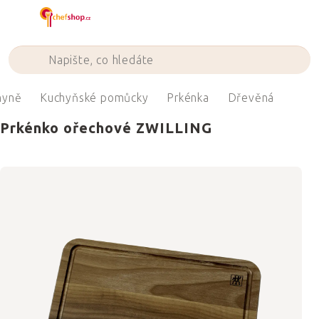
Přejít
na
obsah
hyně
Kuchyňské pomůcky
Prkénka
Dřevěná
Prkénko ořechové ZWILLING