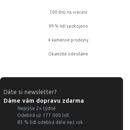
100 dnů na vrácení
99 % lidí spokojeno
4 kamenné prodejny
Okamžitě odesíláme
ZÁPATÍ
Dáte si newsletter?
Dáme vám dopravu zdarma
Nejvýše 2x týdně
Odebírá už 177 000 lidí
85 % lidí odebírá déle než rok