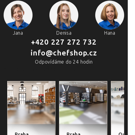
Jana
Denisa
Hana
+420 227 272 732
info@chefshop.cz
Odpovídáme do 24 hodin
4 PRODEJNY A ŠKOLA VAŘENÍ
Praha
Praha
Outlet