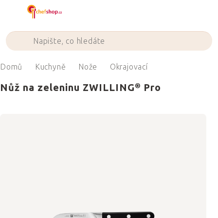
Přejít
na
obsah
Domů
Kuchyně
Nože
Okrajovací
Nůž na zeleninu ZWILLING® Pro