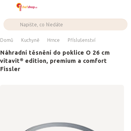
Přejít
na
obsah
Domů
Kuchyně
Hrnce
Příslušenství
Náhradní těsnění do poklice O 26 cm
vitavit® edition, premium a comfort
Fissler