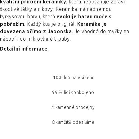
kvalitní přírodní keramiky
, která neobsahuje zdraví
škodlivé látky ani kovy. Keramika má nádhernou
tyrkysovou barvu, která
evokuje barvu moře s
pobřežím
. Každý kus je originál.
Keramika je
dovezena přímo z Japonska
. Je vhodná do myčky na
nádobí i do mikrovlnné trouby.
Detailní informace
100 dnů na vrácení
99 % lidí spokojeno
4 kamenné prodejny
Okamžitě odesíláme