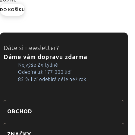
DO KOŠÍKU
ZÁPATÍ
Dáte si newsletter?
Dáme vám dopravu zdarma
Nejvýše 2x týdně
Odebírá už 177 000 lidí
85 % lidí odebírá déle než rok
OBCHOD
ZNAČKY