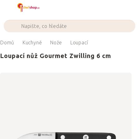
Přejít
na
obsah
Domů
Kuchyně
Nože
Loupací
Loupací nůž Gourmet Zwilling 6 cm