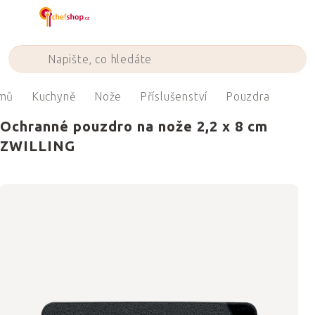
Přejít
na
obsah
mů
Kuchyně
Nože
Příslušenství
Pouzdra
Ochranné pouzdro na nože 2,2 x 8 cm
ZWILLING