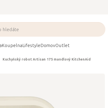
a
Koupelna
Lifestyle
Domov
Outlet
Kuchyňský robot Artisan 175 mandlový KitchenAid