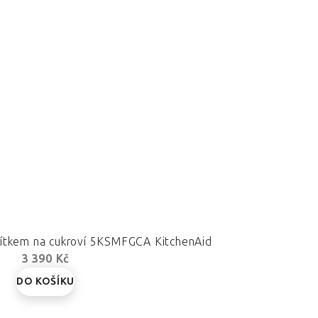
řítkem na cukroví 5KSMFGCA KitchenAid
3 390 Kč
DO KOŠÍKU