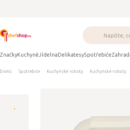
Přejít
na
obsah
Značky
Kuchyně
Jídelna
Delikatesy
Spotřebiče
Zahrad
Domů
Spotřebiče
Kuchyňské roboty
Kuchyňské roboty