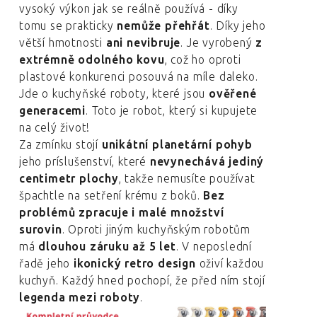
vysoký výkon jak se reálně používá - díky
tomu se prakticky
nemůže přehřát
. Díky jeho
větší hmotnosti
ani nevibruje
. Je vyrobený
z
extrémně odolného kovu
, což ho oproti
plastové konkurenci posouvá na míle daleko.
Jde o kuchyňské roboty, které jsou
ověřené
generacemi
. Toto je robot, který si kupujete
na celý život!
Za zmínku stojí
unikátní planetární pohyb
jeho príslušenství, které
nevynechává jediný
centimetr plochy
, takže nemusíte používat
špachtle na setření krému z boků.
Bez
problémů zpracuje i malé množství
surovin
. Oproti jiným kuchyňským robotům
má
dlouhou záruku až 5 let
. V neposlední
řadě jeho
ikonický retro design
oživí každou
kuchyň. Každý hned pochopí, že před ním stojí
legenda mezi roboty
.