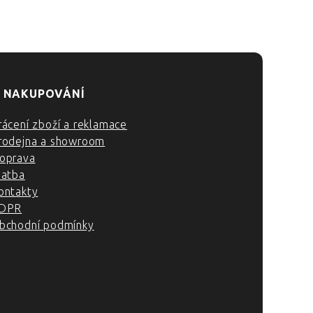
 NAKUPOVÁNÍ
rácení zboží a reklamace
rodejna a showroom
oprava
latba
ontakty
DPR
bchodní podmínky