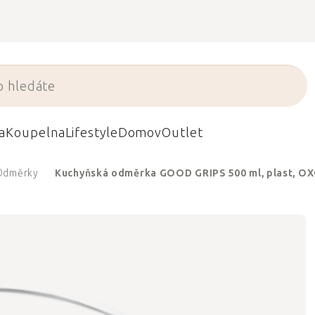
a
Koupelna
Lifestyle
Domov
Outlet
Odměrky
Kuchyňská odměrka GOOD GRIPS 500 ml, plast, O