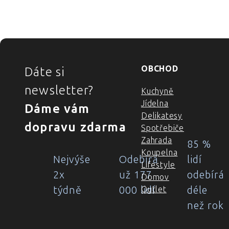
ZÁPATÍ
OBCHOD
Dáte si
newsletter?
Kuchyně
Jídelna
Dáme vám
Delikatesy
dopravu zdarma
Spotřebiče
Zahrada
85 %
Koupelna
Nejvýše
Odebírá
lidí
Lifestyle
2x
už 177
odebírá
Domov
týdně
000 lidí
déle
Outlet
než rok