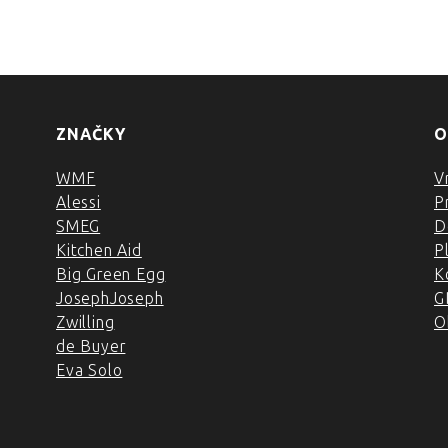
ZNAČKY
O
WMF
V
Alessi
P
SMEG
D
Kitchen Aid
P
Big Green Egg
K
JosephJoseph
G
Zwilling
O
de Buyer
Eva Solo