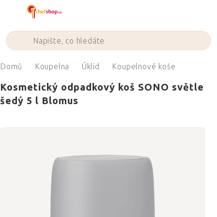
Přejít
na
obsah
Domů
Koupelna
Úklid
Koupelnové koše
Kosmetický odpadkový koš SONO světle
šedý 5 l Blomus