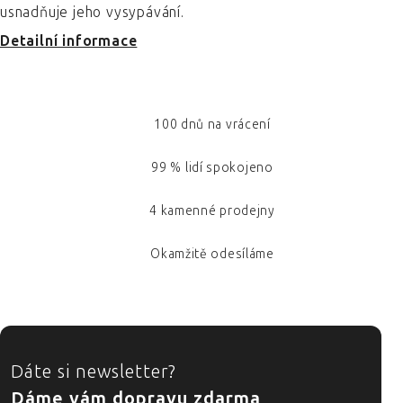
usnadňuje jeho vysypávání.
Detailní informace
100 dnů na vrácení
99 % lidí spokojeno
4 kamenné prodejny
Okamžitě odesíláme
ZÁPATÍ
Dáte si newsletter?
Dáme vám dopravu zdarma