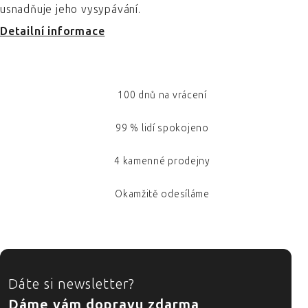
usnadňuje jeho vysypávání.
Detailní informace
100 dnů na vrácení
99 % lidí spokojeno
4 kamenné prodejny
Okamžitě odesíláme
ZÁPATÍ
Dáte si newsletter?
Dáme vám dopravu zdarma