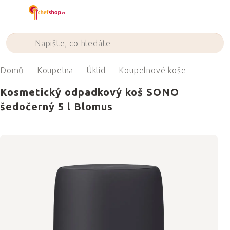
Přejít
na
obsah
Domů
Koupelna
Úklid
Koupelnové koše
Kosmetický odpadkový koš SONO
šedočerný 5 l Blomus