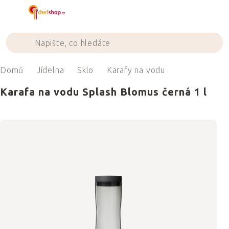
Přejít
na
obsah
Domů
Jídelna
Sklo
Karafy na vodu
Karafa na vodu Splash Blomus černá 1 l