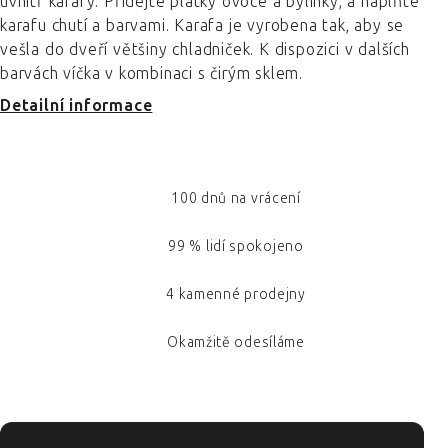
uvnitř karafy. Přidejte plátky ovoce a bylinky, a naplňte
karafu chutí a barvami. Karafa je vyrobena tak, aby se
vešla do dveří většiny chladniček. K dispozici v dalších
barvách víčka v kombinaci s čirým sklem.
Detailní informace
100 dnů na vrácení
99 % lidí spokojeno
4 kamenné prodejny
Okamžitě odesíláme
ZÁPATÍ