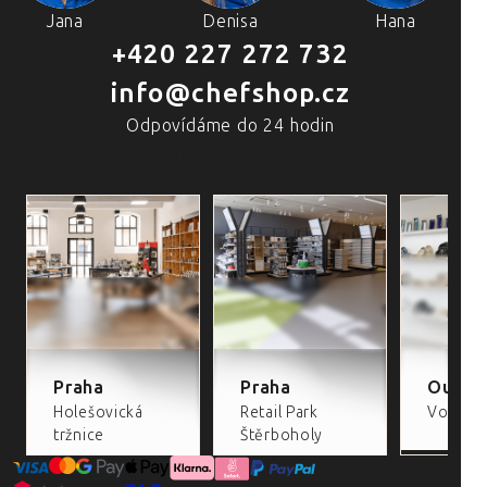
Jana
Denisa
Hana
+420 227 272 732
info@chefshop.cz
Odpovídáme do 24 hodin
4 PRODEJNY A ŠKOLA VAŘENÍ
Praha
Praha
Outlet
Holešovická
Retail Park
Volta Re
tržnice
Štěrboholy