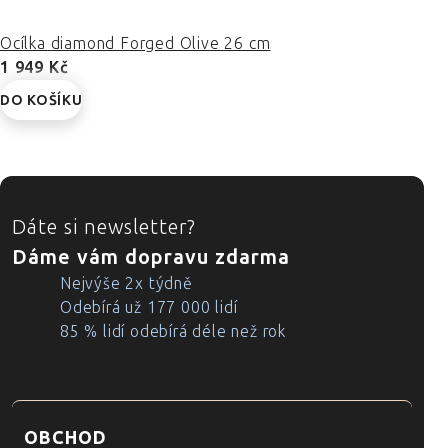
Ocílka diamond Forged Olive 26 cm
1 949 Kč
DO KOŠÍKU
ZÁPATÍ
Dáte si newsletter?
Dáme vám dopravu zdarma
Nejvýše 2x týdně
Odebírá už 177 000 lidí
85 % lidí odebírá déle než rok
OBCHOD