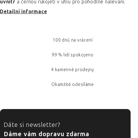
uvnitř
a černou rukojetí v úhlu pro pohodlné nalévání.
Detailní informace
100 dnů na vrácení
99 % lidí spokojeno
4 kamenné prodejny
Okamžitě odesíláme
ZÁPATÍ
Dáte si newsletter?
Dáme vám dopravu zdarma