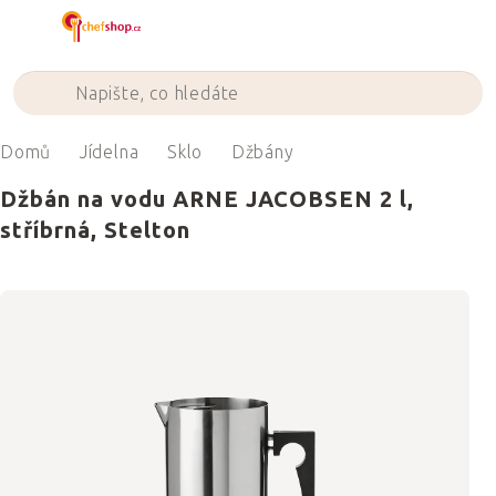
Přejít
na
obsah
Domů
Jídelna
Sklo
Džbány
Džbán na vodu ARNE JACOBSEN 2 l,
stříbrná, Stelton