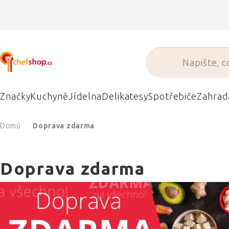
Přejít
na
obsah
Značky
Kuchyně
Jídelna
Delikatesy
Spotřebiče
Zahrad
Domů
Doprava zdarma
Doprava zdarma