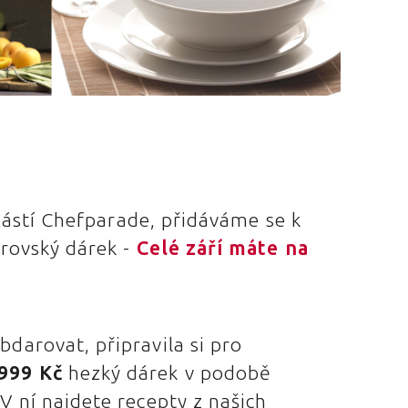
částí Chefparade, přidáváme se k
rovský dárek -
Celé září máte na
darovat, připravila si pro
999 Kč
hezký dárek v podobě
V ní najdete recepty z našich