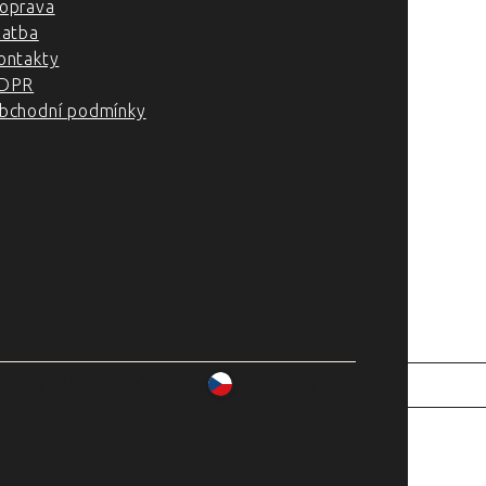
oprava
latba
ontakty
DPR
bchodní podmínky
2007–2025 Chefshop.cz
www.chefshop.cz