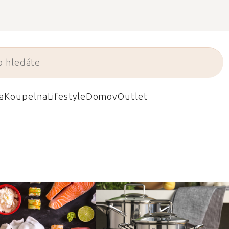
a
Koupelna
Lifestyle
Domov
Outlet