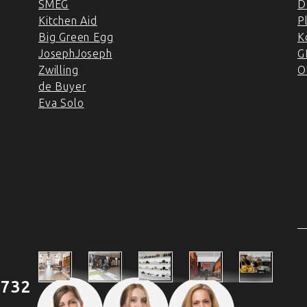
SMEG
D
Kitchen Aid
P
Big Green Egg
K
JosephJoseph
G
Zwilling
O
de Buyer
Eva Solo
4 PRODEJNY A ŠKOLA
VAŘENÍ
 732
Škola