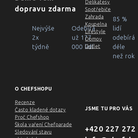
Delikatesy
dopravu zdarma
Spotřebiče
Zahrada
85 %
Koupelna
Nejvýše
Odebírá
lidí
Lifestyle
2x
už 177
odebírá
Domov
týdně
000 lidí
déle
Outlet
než rok
O CHEFSHOPU
Recenze
JSME TU PRO VÁS
Často kladené dotazy
Proč Chefshop
Škola vaření Chefparade
+420 227 272
Sledování stavu