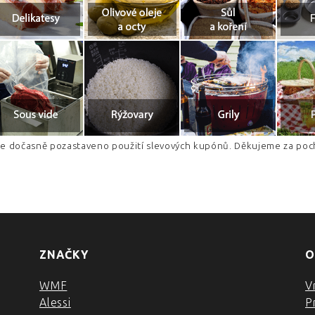
je dočasně pozastaveno použití slevových kupónů. Děkujeme za poc
ZNAČKY
O
WMF
V
Alessi
P