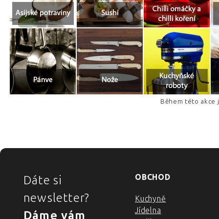
Během této akce 
ZÁPATÍ
OBCHOD
Dáte si
newsletter?
Kuchyně
Jídelna
Dáme vám