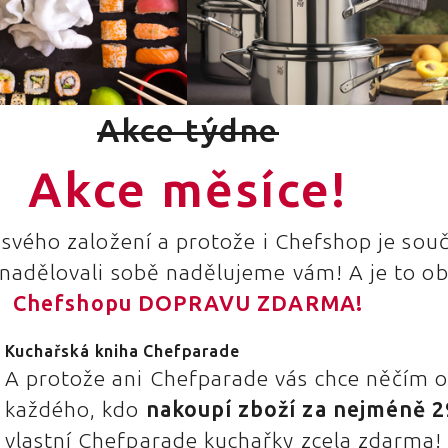
Akce týdne
Akce měsíce!
d svého založení a protože i Chefshop je sou
nadělovali sobě nadělujeme vám! A je to ob
Chefshopu DOPRAVU ZDARMA!
Kuchařská kniha Chefparade
A protože ani Chefparade vás chce něčím ob
každého, kdo
nakoupí zboží za nejméně 2
vlastní Chefparade kuchařky zcela zdarma! 