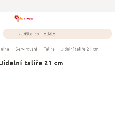
Přejít
na
obsah
delna
Servírování
Talíře
Jídelní talíře 21 cm
Jídelní talíře 21 cm