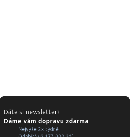
ZÁPATÍ
Dáte si newsletter?
Dáme vám dopravu zdarma
Nejvýše 2x týdně
Odebírá už 177 000 lidí