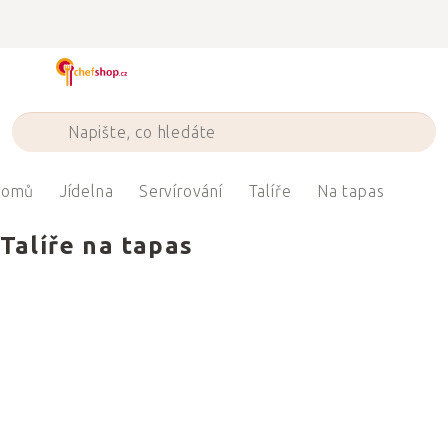
Přejít
na
obsah
omů
Jídelna
Servírování
Talíře
Na tapas
Talíře na tapas