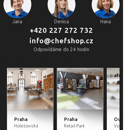
Jana
Denisa
Hana
+420 227 272 732
info@chefshop.cz
Odpovídáme do 24 hodin
4 PRODEJNY A ŠKOLA VAŘENÍ
Praha
Praha
Outlet
Holešovická
Retail Park
Volta Re