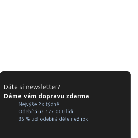
ZÁPATÍ
Dáte si newsletter?
Dáme vám dopravu zdarma
Nejvýše 2x týdně
Odebírá už 177 000 lidí
85 % lidí odebírá déle než rok