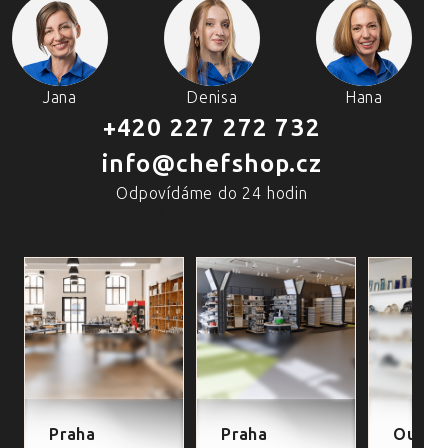
Jana
Denisa
Hana
+420 227 272 732
info@chefshop.cz
Odpovídáme do 24 hodin
4 PRODEJNY A ŠKOLA VAŘENÍ
Praha
Praha
Outlet