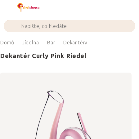
Přejít
na
obsah
Domů
Jídelna
Bar
Dekantéry
Dekantér Curly Pink Riedel