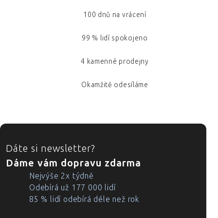
100 dnů na vrácení
99 % lidí spokojeno
4 kamenné prodejny
Okamžitě odesíláme
ZÁPATÍ
Dáte si newsletter?
Dáme vám dopravu zdarma
Nejvýše 2x týdně
Odebírá už 177 000 lidí
85 % lidí odebírá déle než rok