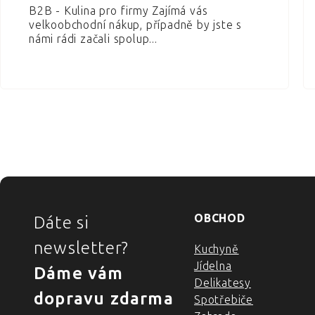
B2B - Kulina pro firmy Zajímá vás
velkoobchodní nákup, případně by jste s
námi rádi začali spolup...
Ovládací
prvky
výpisu
ZÁPATÍ
OBCHOD
Dáte si
newsletter?
Kuchyně
Jídelna
Dáme vám
Delikatesy
dopravu zdarma
Spotřebiče