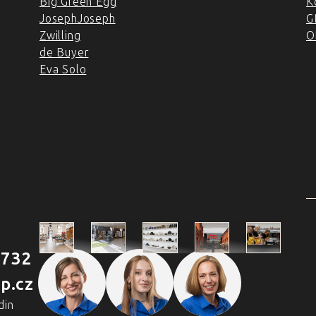
Big Green Egg
K
JosephJoseph
G
Zwilling
O
de Buyer
Eva Solo
4 PRODEJNY A ŠKOLA
VAŘENÍ
2
 732
Škola
p.cz
Praha
Praha
Outlet
Brno
vaření
Holešovická
Retail Park
Praha
Náměstí
din
Chefpa