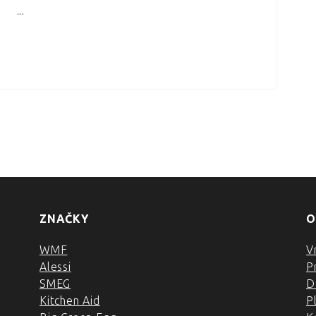
...
ZNAČKY
O
WMF
V
Alessi
P
SMEG
D
Kitchen Aid
P