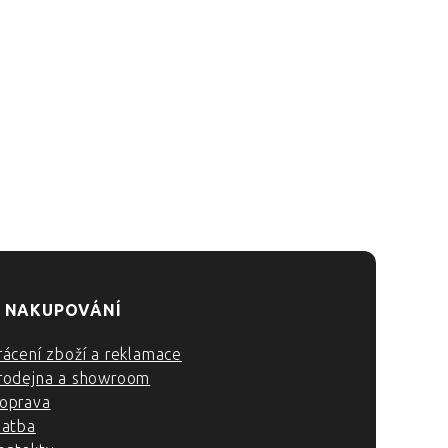
 NAKUPOVÁNÍ
rácení zboží a reklamace
rodejna a showroom
oprava
latba