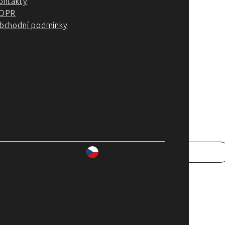
ontakty
DPR
bchodní podmínky
007–2025 Chefshop.cz
www.chefshop.cz
rade