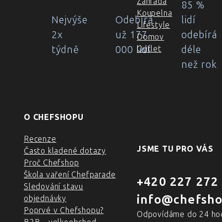
Zahrada
85 %
Koupelna
Nejvýše
Odebírá
lidí
Lifestyle
2x
už 177
odebírá
Domov
týdně
000 lidí
déle
Outlet
než rok
O CHEFSHOPU
Recenze
JSME TU PRO VÁS
Často kladené dotazy
Proč Chefshop
Škola vaření Chefparade
+420 227 272
Sledování stavu
info@chefsho
objednávky
Poprvé v Chefshopu?
Odpovídáme do 24 ho