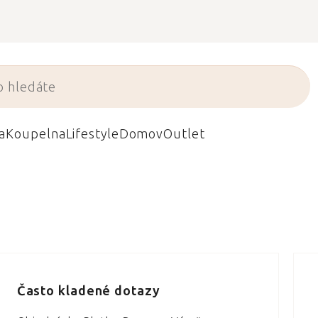
a
Koupelna
Lifestyle
Domov
Outlet
Často kladené dotazy