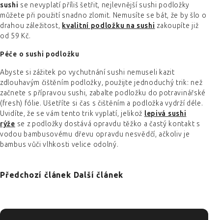
sushi
se nevyplatí příliš šetřit, nejlevnější sushi podložky
můžete při použití snadno zlomit. Nemusíte se bát, že by šlo o
drahou záležitost,
kvalitní podložku na sushi
zakoupíte již
od 59 Kč.
Péče o sushi podložku
Abyste si zážitek po vychutnání sushi nemuseli kazit
zdlouhavým čištěním podložky, použijte jednoduchý trik: než
začnete s přípravou sushi, zabalte podložku do potravinářské
(fresh) fólie. Ušetříte si čas s čištěním a podložka vydrží déle.
Uvidíte, že se vám tento trik vyplatí, jelikož
lepivá sushi
rýže
se z podložky dostává opravdu těžko a častý kontakt s
vodou bambusovému dřevu opravdu nesvědčí, ačkoliv je
bambus vůči vlhkosti velice odolný.
Předchozí článek
Další článek
ZÁPATÍ