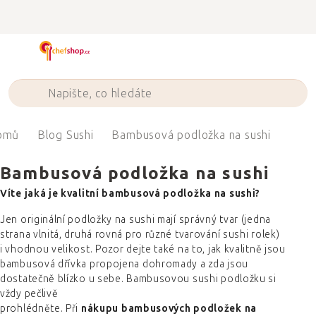
Přejít
na
obsah
omů
Blog Sushi
Bambusová podložka na sushi
Bambusová podložka na sushi
Víte jaká je kvalitní bambusová podložka na sushi?
Jen originální podložky na sushi mají správný tvar (jedna
strana vlnitá, druhá rovná pro různé tvarování sushi rolek)
i vhodnou velikost. Pozor dejte také na to, jak kvalitně jsou
bambusová dřívka propojena dohromady a zda jsou
dostatečně blízko u sebe. Bambusovou sushi podložku si
vždy pečlivě
prohlédněte. Při
nákupu
bambusových
podložek na