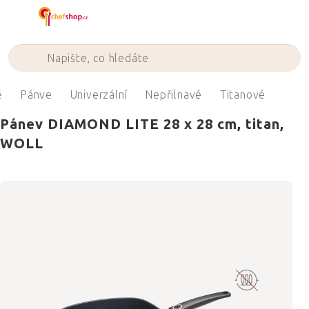
Přejít
na
obsah
ě
Pánve
Univerzální
Nepřilnavé
Titanové
Pánev DIAMOND LITE 28 x 28 cm, titan,
WOLL