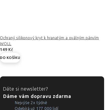
Ochraný silikonový kryt k hranatým a oválným pánvím
WOLL
149 Kč
DO KOŠÍKU
ZÁPATÍ
Dáte si newsletter?
Dáme vám dopravu zdarma
Nejvýše 2x týdně
Odebírá už 177 000 lidí