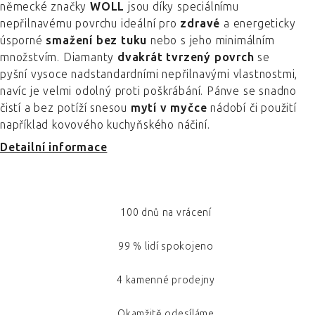
německé značky
WOLL
jsou díky speciálnímu
nepřilnavému povrchu ideální pro
zdravé
a energeticky
úsporné
smažení bez tuku
nebo s jeho minimálním
množstvím. Diamanty
dvakrát tvrzený povrch
se
pyšní vysoce nadstandardními nepřilnavými vlastnostmi,
navíc je velmi odolný proti poškrábání. Pánve se snadno
čistí a bez potíží snesou
mytí v myčce
nádobí či použití
například kovového kuchyňského náčiní.
Detailní informace
100 dnů na vrácení
99 % lidí spokojeno
4 kamenné prodejny
Okamžitě odesíláme