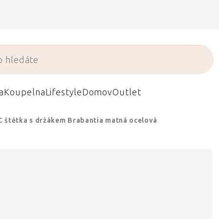
a
Koupelna
Lifestyle
Domov
Outlet
 štětka s držákem Brabantia matná ocelová