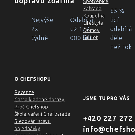
dopravu zdarma
Spotřebiče
Zahrada
85 %
Koupelna
Nejvýše
Odebírá
lidí
Lifestyle
2x
už 177
odebírá
Domov
týdně
000 lidí
déle
Outlet
než rok
O CHEFSHOPU
Recenze
JSME TU PRO VÁS
Často kladené dotazy
Proč Chefshop
Škola vaření Chefparade
+420 227 272
Sledování stavu
info@chefsho
objednávky