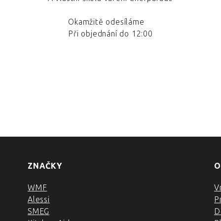
Okamžitě odesíláme
Při objednání do 12:00
ZNAČKY
O
WMF
V
Alessi
P
SMEG
D