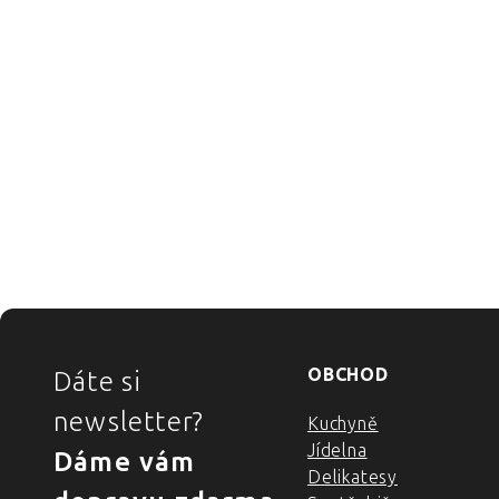
ZÁPATÍ
OBCHOD
Dáte si
newsletter?
Kuchyně
Jídelna
Dáme vám
Delikatesy