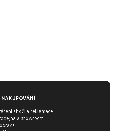
 NAKUPOVÁNÍ
rácení zboží a reklamace
rodejna a showroom
oprava