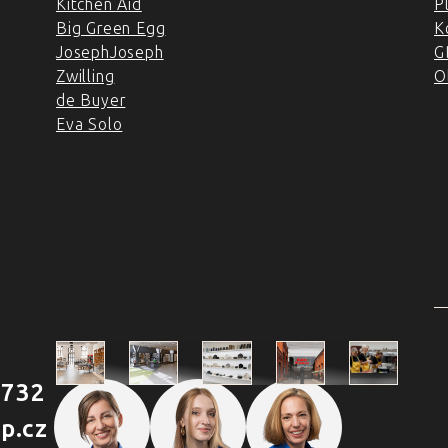
Kitchen Aid
P
Big Green Egg
K
JosephJoseph
G
Zwilling
O
de Buyer
Eva Solo
4 PRODEJNY A ŠKOLA
VAŘENÍ
2
 732
Škola
p.cz
Praha
Praha
Outlet
Brno
vaření