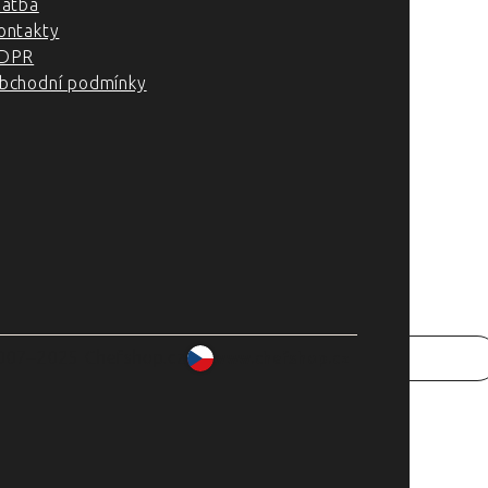
latba
ontakty
DPR
bchodní podmínky
007–2025 Chefshop.cz
www.chefshop.cz