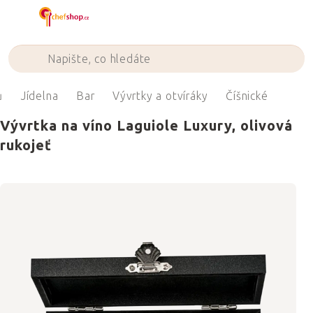
Přejít
na
obsah
ů
Jídelna
Bar
Vývrtky a otvíráky
Číšnické
Vývrtka na víno Laguiole Luxury, olivová
rukojeť