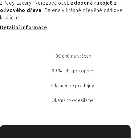
z řady Luxury. Nerezová ocel,
zdobená rukojeť z
olivového dřeva
. Balena v krásné dřevěné dárkové
krabičce.
Detailní informace
100 dnů na vrácení
99 % lidí spokojeno
4 kamenné prodejny
Okamžitě odesíláme
ZÁPATÍ