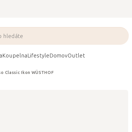
a
Koupelna
Lifestyle
Domov
Outlet
aso Classic Ikon WÜSTHOF