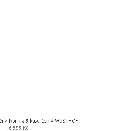
věný Ikon na 9 kusů černý WÜSTHOF
6 599 Kč