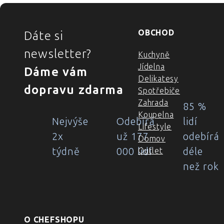
ZÁPATÍ
OBCHOD
Dáte si
newsletter?
Kuchyně
Jídelna
Dáme vám
Delikatesy
dopravu zdarma
Spotřebiče
Zahrada
85 %
Koupelna
Nejvýše
Odebírá
lidí
Lifestyle
2x
už 177
odebírá
Domov
týdně
000 lidí
déle
Outlet
než rok
O CHEFSHOPU