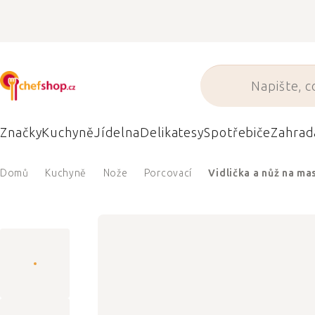
Přejít
na
obsah
Značky
Kuchyně
Jídelna
Delikatesy
Spotřebiče
Zahrad
Domů
Kuchyně
Nože
Porcovací
Vidlička a nůž na m