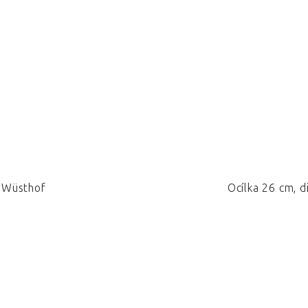
, Wüsthof
Ocílka 26 cm, d