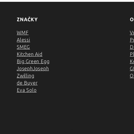
ZNAČKY
O
WMF
V
Alessi
P
SMEG
D
Kitchen Aid
P
Big Green Egg
K
JosephJoseph
G
Zwilling
O
de Buyer
Eva Solo
4 PRODEJNY A ŠKOLA