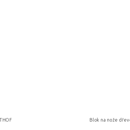
STHOF
Blok na nože dře