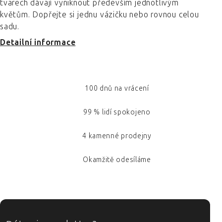
tvarech dávají vyniknout především jednotlivým
květům. Dopřejte si jednu vázičku nebo rovnou celou
sadu.
Detailní informace
100 dnů na vrácení
99 % lidí spokojeno
4 kamenné prodejny
Okamžitě odesíláme
ZÁPATÍ