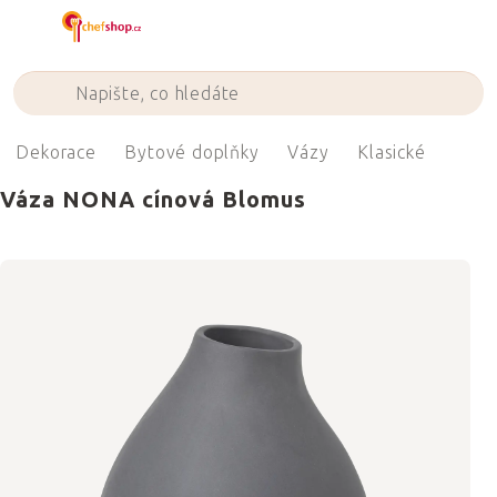
Přejít
na
obsah
Dekorace
Bytové doplňky
Vázy
Klasické
Váza NONA cínová Blomus