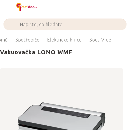
Přejít
na
obsah
omů
Spotřebiče
Elektrické hrnce
Sous Vide
Vakuovačka LONO WMF