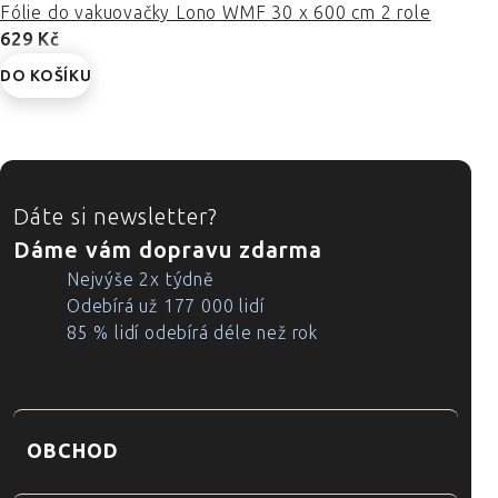
Fólie do vakuovačky Lono WMF 30 x 600 cm 2 role
629 Kč
DO KOŠÍKU
ZÁPATÍ
Dáte si newsletter?
Dáme vám dopravu zdarma
Nejvýše 2x týdně
Odebírá už 177 000 lidí
85 % lidí odebírá déle než rok
OBCHOD