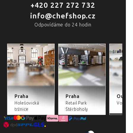
+420 227 272 732
info@chefshop.cz
Odpovídáme do 24 hodin
4 PRODEJNY A ŠKOLA VAŘENÍ
Praha
Praha
Outlet
Holešovická
Retail Park
Volta Re
tržnice
Štěrboholy