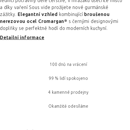
lednici potraviny déle čerstvé, v mrazáku ušetříte místo
a díky vaření Sous vide prožijete nové gurmánské
zážitky.
Elegantní vzhled
kombinující
broušenou
nerezovou ocel Cromargan®
s černými designovými
doplňky se perfektně hodí do moderních kuchyní.
Detailní informace
100 dnů na vrácení
99 % lidí spokojeno
4 kamenné prodejny
Okamžitě odesíláme