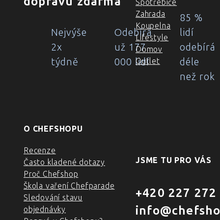
dopravu zdarma
Spotřebiče
Zahrada
85 %
Koupelna
Nejvýše
Odebírá
lidí
Lifestyle
2x
už 177
odebírá
Domov
týdně
000 lidí
déle
Outlet
než rok
O CHEFSHOPU
Recenze
JSME TU PRO VÁS
Často kladené dotazy
Proč Chefshop
Škola vaření Chefparade
+420 227 272
Sledování stavu
info@chefsho
objednávky