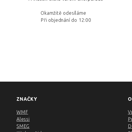
Okamžitě odesíláme
Při objednání do 12:00
ZNAČKY
O
WMF
V
Alessi
P
SMEG
D