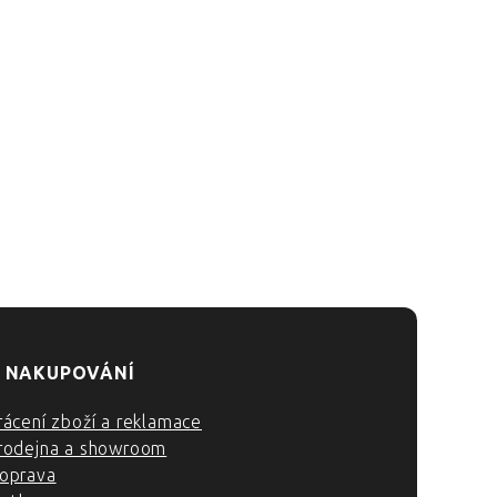
 NAKUPOVÁNÍ
rácení zboží a reklamace
rodejna a showroom
oprava