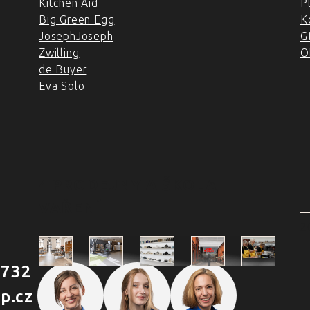
Kitchen Aid
P
Big Green Egg
K
JosephJoseph
G
Zwilling
O
de Buyer
Eva Solo
4 PRODEJNY A ŠKOLA
VAŘENÍ
2
 732
Škola
p.cz
Praha
Praha
Outlet
Brno
vaření