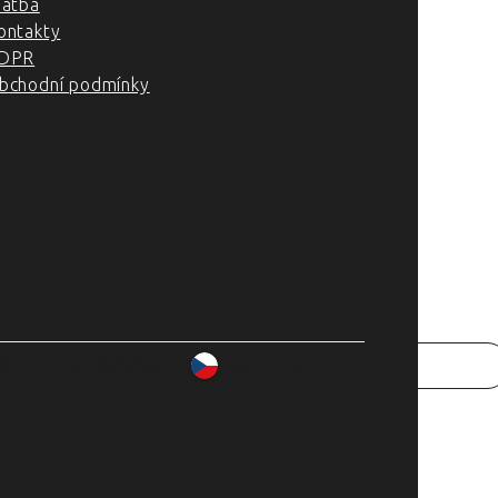
latba
ontakty
DPR
bchodní podmínky
007–2025 Chefshop.cz
www.chefshop.cz