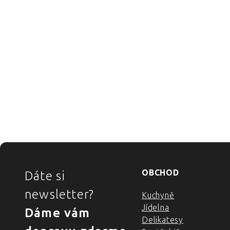
ZÁPATÍ
OBCHOD
Dáte si
newsletter?
Kuchyně
Jídelna
Dáme vám
Delikatesy