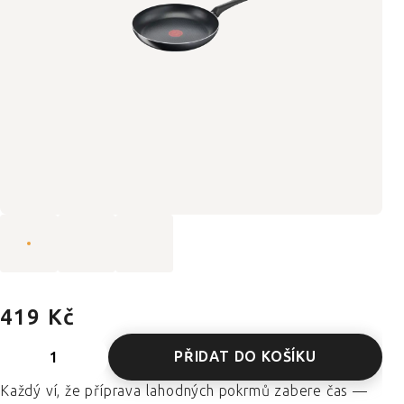
419 Kč
PŘIDAT DO KOŠÍKU
Každý ví, že příprava lahodných pokrmů zabere čas —