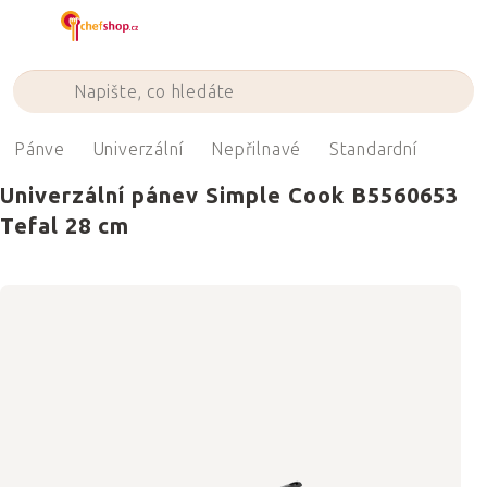
Přejít
na
obsah
Pánve
Univerzální
Nepřilnavé
Standardní
Univerzální pánev Simple Cook B5560653
Tefal 28 cm