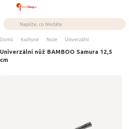
Přejít
na
obsah
Domů
Kuchyně
Nože
Univerzální
Univerzální nůž BAMBOO Samura 12,5
cm