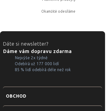
Okamžitě odesíláme
ZÁPATÍ
Dáte si newsletter?
Dáme vám dopravu zdarma
Nejvýše 2x týdně
Odebírá už 177 000 lidí
85 % lidí odebírá déle než rok
OBCHOD