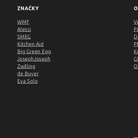
ZNAČKY
O
WMF
V
Alessi
P
SMEG
D
Kitchen Aid
P
Big Green Egg
K
JosephJoseph
G
Zwilling
O
de Buyer
Eva Solo
4 PRODEJNY A ŠKOLA
VAŘENÍ