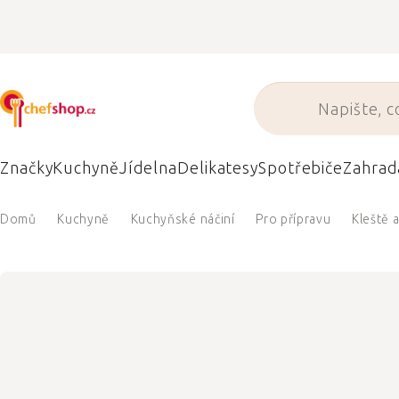
Přejít
na
obsah
Značky
Kuchyně
Jídelna
Delikatesy
Spotřebiče
Zahrad
Domů
Kuchyně
Kuchyňské náčiní
Pro přípravu
Kleště 