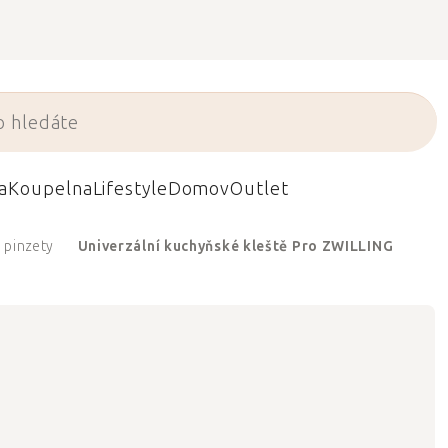
a
Koupelna
Lifestyle
Domov
Outlet
a pinzety
Univerzální kuchyňské kleště Pro ZWILLING