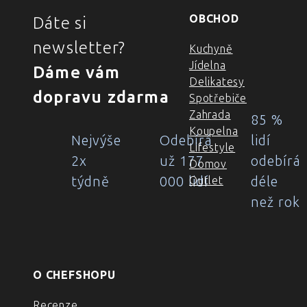
OBCHOD
Dáte si
newsletter?
Kuchyně
Jídelna
Dáme vám
Delikatesy
dopravu zdarma
Spotřebiče
Zahrada
85 %
Koupelna
Nejvýše
Odebírá
lidí
Lifestyle
2x
už 177
odebírá
Domov
týdně
000 lidí
déle
Outlet
než rok
O CHEFSHOPU
Recenze