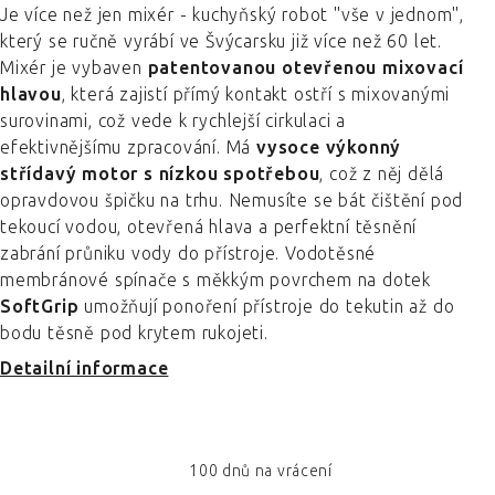
Je více než jen mixér - kuchyňský robot "vše v jednom",
který se ručně vyrábí ve Švýcarsku již více než 60 let.
Mixér je vybaven
patentovanou otevřenou mixovací
hlavou
, která zajistí přímý kontakt ostří s mixovanými
surovinami, což vede k rychlejší cirkulaci a
efektivnějšímu zpracování. Má
vysoce výkonný
střídavý motor s nízkou spotřebou
, což z něj dělá
opravdovou špičku na trhu. Nemusíte se bát čištění pod
tekoucí vodou, otevřená hlava a perfektní těsnění
zabrání průniku vody do přístroje. Vodotěsné
membránové spínače s měkkým povrchem na dotek
SoftGrip
umožňují ponoření přístroje do tekutin až do
bodu těsně pod krytem rukojeti.
Detailní informace
100 dnů na vrácení