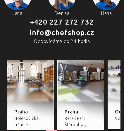
Jana
Denisa
Hana
+420 227 272 732
info@chefshop.cz
Odpovídáme do 24 hodin
4 PRODEJNY A ŠKOLA VAŘENÍ
Praha
Praha
Outlet
Holešovická
Retail Park
Volta Re
tržnice
Štěrboholy