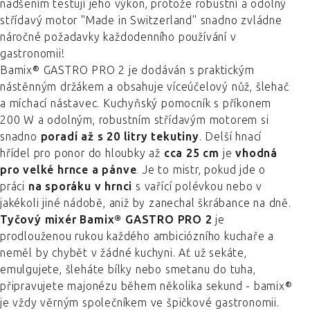
nadšením testují jeho výkon, protože robustní a odolný
střídavý motor "Made in Switzerland" snadno zvládne
náročné požadavky každodenního používání v
gastronomii!
Bamix® GASTRO PRO 2 je dodáván s praktickým
nástěnným držákem a obsahuje víceúčelový nůž, šlehač
a míchací nástavec. Kuchyňský pomocník s příkonem
200 W a odolným, robustním střídavým motorem si
snadno
poradí až s 20 litry tekutiny
. Delší hnací
hřídel pro ponor do hloubky až
cca 25 cm
je
vhodná
pro velké hrnce a pánve
. Je to mistr, pokud jde o
práci
na sporáku v hrnci
s vařící polévkou nebo v
jakékoli jiné nádobě, aniž by zanechal škrábance na dně.
Tyčový mixér Bamix® GASTRO PRO 2
je
prodlouženou rukou každého ambiciózního kuchaře a
neměl by chybět v žádné kuchyni. Ať už sekáte,
emulgujete, šleháte bílky nebo smetanu do tuha,
připravujete majonézu během několika sekund - bamix®
je vždy věrným společníkem ve špičkové gastronomii.