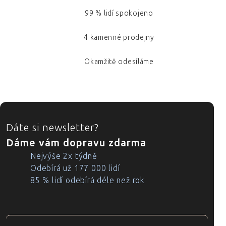
99 % lidí spokojeno
4 kamenné prodejny
Okamžitě odesíláme
ZÁPATÍ
Dáte si newsletter?
Dáme vám dopravu zdarma
Nejvýše 2x týdně
Odebírá už 177 000 lidí
85 % lidí odebírá déle než rok