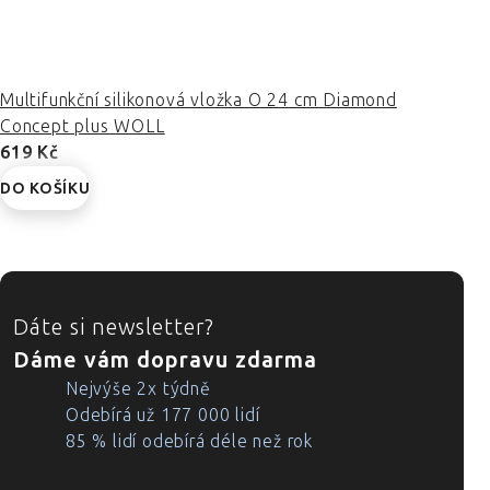
Multifunkční silikonová vložka O 24 cm Diamond
Concept plus WOLL
619 Kč
DO KOŠÍKU
ZÁPATÍ
Dáte si newsletter?
Dáme vám dopravu zdarma
Nejvýše 2x týdně
Odebírá už 177 000 lidí
85 % lidí odebírá déle než rok