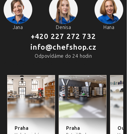
Jana
Denisa
Hana
+420 227 272 732
info@chefshop.cz
Odpovídáme do 24 hodin
4 PRODEJNY A ŠKOLA VAŘENÍ
Praha
Praha
Outlet