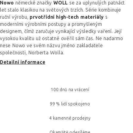
Nowo
německé značky
WOLL
se za uplynulých patnáct
let stalo klasikou na světových trzích. Série kombinuje
ruční výrobu,
prvotřídní high-tech materiály
s
moderními výrobními postupy a promyšleným
designem, čímž zaručuje vynikající výsledky vaření. Její
vysokou kvalitu už ostatně ověřil sám čas. Ne nadarmo
nese Nowo ve svém názvu jméno zakladatele
společnosti, Norberta Wolla.
Detailní informace
100 dnů na vrácení
99 % lidí spokojeno
4 kamenné prodejny
Okamžitě odesíláme