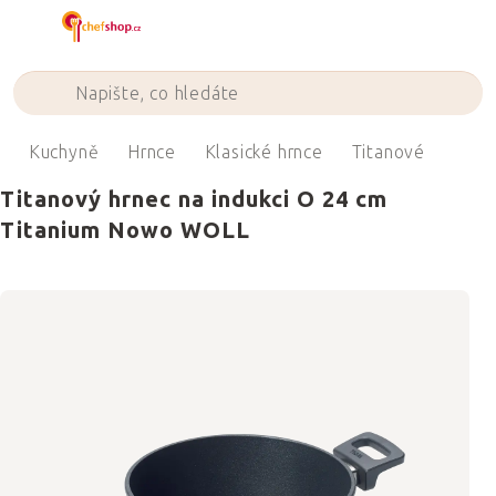
Přejít
na
obsah
ů
Kuchyně
Hrnce
Klasické hrnce
Titanové
Titanový hrnec na indukci O 24 cm
Titanium Nowo WOLL