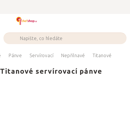
Přejít
na
obsah
ě
Pánve
Servírovací
Nepřilnavé
Titanové
Titanové servírovací pánve