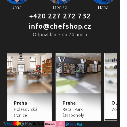
Jana
Denisa
Hana
+420 227 272 732
info@chefshop.cz
Odpovídáme do 24 hodin
4 PRODEJNY A ŠKOLA VAŘENÍ
Praha
Praha
Outlet
Holešovická
Retail Park
Volta Re
tržnice
Štěrboholy