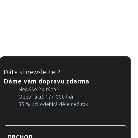
ZÁPATÍ
Dáte si newsletter?
Dáme vám dopravu zdarma
Nejvýše 2x týdně
Odebírá už 177 000 lidí
85 % lidí odebírá déle než rok
OBCHOD