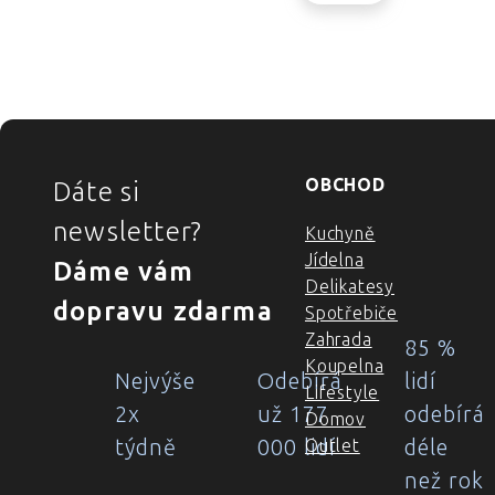
ZÁPATÍ
OBCHOD
Dáte si
newsletter?
Kuchyně
Jídelna
Dáme vám
Delikatesy
dopravu zdarma
Spotřebiče
Zahrada
85 %
Koupelna
Nejvýše
Odebírá
lidí
Lifestyle
2x
už 177
odebírá
Domov
týdně
000 lidí
déle
Outlet
než rok