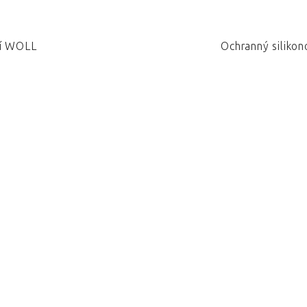
ví WOLL
Ochranný siliko