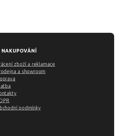
 NAKUPOVÁNÍ
rácení zboží a reklamace
rodejna a showroom
oprava
latba
ontakty
DPR
bchodní podmínky