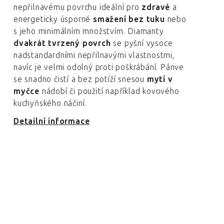
nepřilnavému povrchu ideální pro
zdravé
a
energeticky úsporné
smažení bez tuku
nebo
s jeho minimálním množstvím. Diamanty
dvakrát tvrzený povrch
se pyšní vysoce
nadstandardními nepřilnavými vlastnostmi,
navíc je velmi odolný proti poškrábání. Pánve
se snadno čistí a bez potíží snesou
mytí v
myčce
nádobí či použití například kovového
kuchyňského náčiní.
Detailní informace