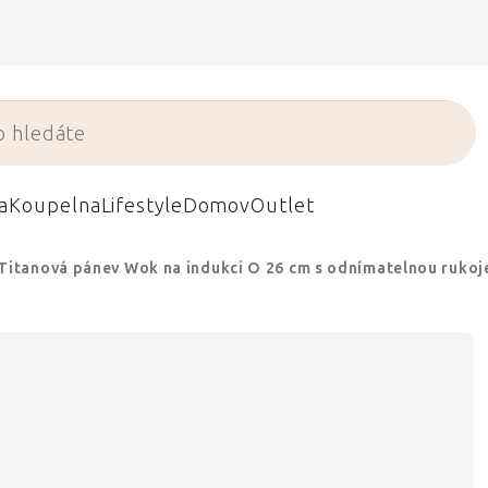
a
Koupelna
Lifestyle
Domov
Outlet
Titanová pánev Wok na indukci O 26 cm s odnímatelnou ruko