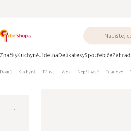
Přejít
na
obsah
Značky
Kuchyně
Jídelna
Delikatesy
Spotřebiče
Zahrad
Domů
Kuchyně
Pánve
Wok
Nepřilnavé
Titanové