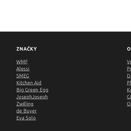
ZNAČKY
O
WMF
V
Alessi
P
SMEG
D
Kitchen Aid
P
Big Green Egg
K
JosephJoseph
G
Zwilling
O
de Buyer
Eva Solo