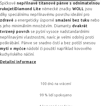
Špičkové
nepřilnavé titanové pánve s odnímatelnou
rukojetíDiamond Lite
německé značky
WOLL
jsou
díky speciálnímu nepřilnavému povrchu ideální pro
zdravé
a energeticky úsporné
smažení bez tuku
nebo
s jeho minimálním množstvím. Diamanty
dvakrát
tvrzený povrch
se pyšní vysoce nadstandardními
nepřilnavými vlastnostmi, navíc je velmi odolný proti
poškrábání. Pánve se snadno čistí a bez potíží snesou
mytí v myčce
nádobí či použití například kovového
kuchyňského náčiní.
Detailní informace
100 dnů na vrácení
99 % lidí spokojeno