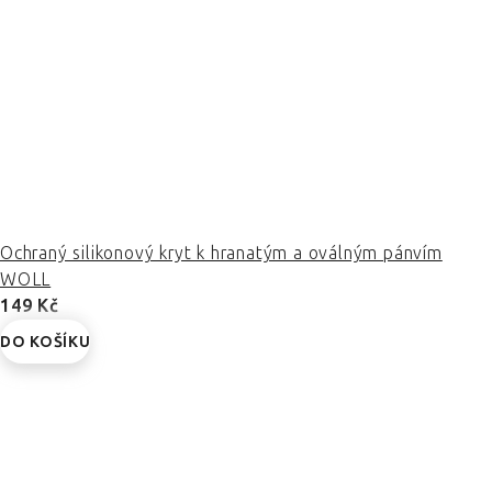
Ochraný silikonový kryt k hranatým a oválným pánvím
WOLL
149 Kč
DO KOŠÍKU