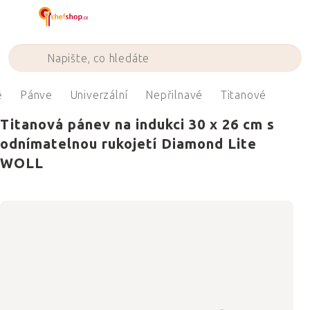
Přejít
na
obsah
ě
Pánve
Univerzální
Nepřilnavé
Titanové
Titanová pánev na indukci 30 x 26 cm s
odnímatelnou rukojetí Diamond Lite
WOLL