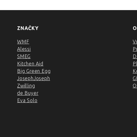
ZNAČKY
O
WMF
V
Alessi
P
SMEG
D
Kitchen Aid
P
Big Green Egg
K
JosephJoseph
G
Zwilling
O
de Buyer
Eva Solo