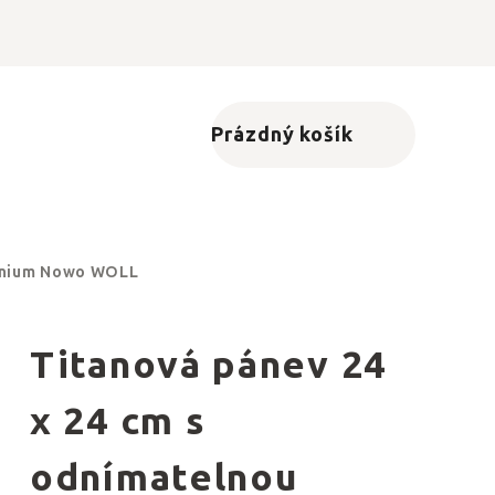
Prázdný košík
Nákupní košík
itanium Nowo WOLL
Titanová pánev 24
x 24 cm s
odnímatelnou