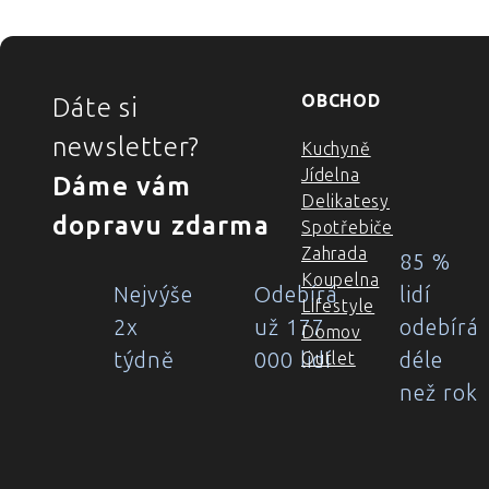
ZÁPATÍ
OBCHOD
Dáte si
newsletter?
Kuchyně
Jídelna
Dáme vám
Delikatesy
dopravu zdarma
Spotřebiče
Zahrada
85 %
Koupelna
Nejvýše
Odebírá
lidí
Lifestyle
2x
už 177
odebírá
Domov
týdně
000 lidí
déle
Outlet
než rok