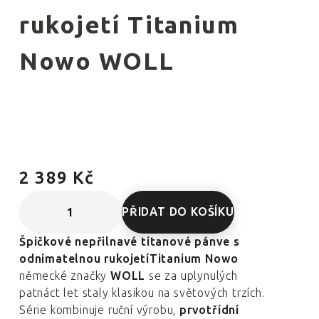
rukojetí Titanium
Nowo WOLL
2 389 Kč
PŘIDAT DO KOŠÍKU
Špičkové nepřilnavé titanové pánve s
odnímatelnou rukojetíTitanium Nowo
německé značky
WOLL
se za uplynulých
patnáct let staly klasikou na světových trzích.
Série kombinuje ruční výrobu,
prvotřídní