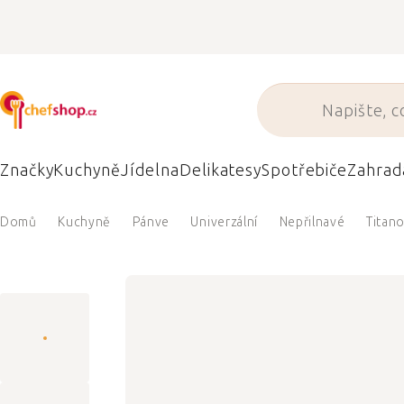
Přejít
na
obsah
Značky
Kuchyně
Jídelna
Delikatesy
Spotřebiče
Zahrad
Domů
Kuchyně
Pánve
Univerzální
Nepřilnavé
Titan