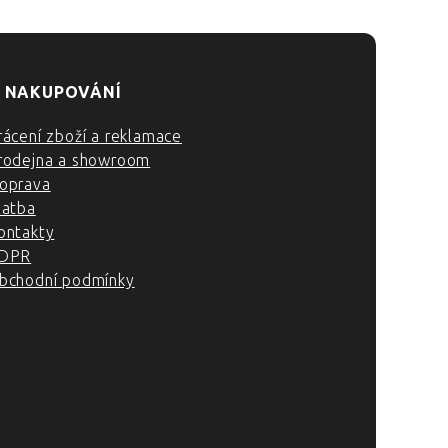
 NAKUPOVÁNÍ
rácení zboží a reklamace
rodejna a showroom
oprava
latba
ontakty
DPR
bchodní podmínky