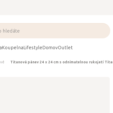
a
Koupelna
Lifestyle
Domov
Outlet
ové
Titanová pánev 24 x 24 cm s odnímatelnou rukojetí T