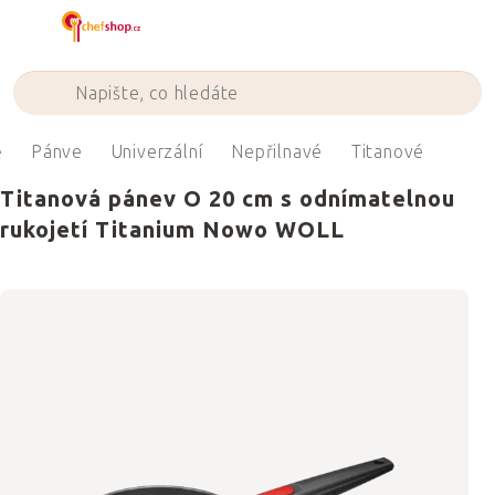
Přejít
na
obsah
ě
Pánve
Univerzální
Nepřilnavé
Titanové
Titanová pánev O 20 cm s odnímatelnou
rukojetí Titanium Nowo WOLL