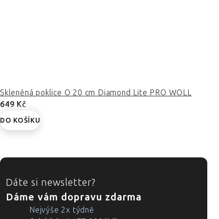
Skleněná poklice O 20 cm Diamond Lite PRO WOLL
649 Kč
DO KOŠÍKU
ZÁPATÍ
Dáte si newsletter?
Dáme vám dopravu zdarma
Nejvýše 2x týdně